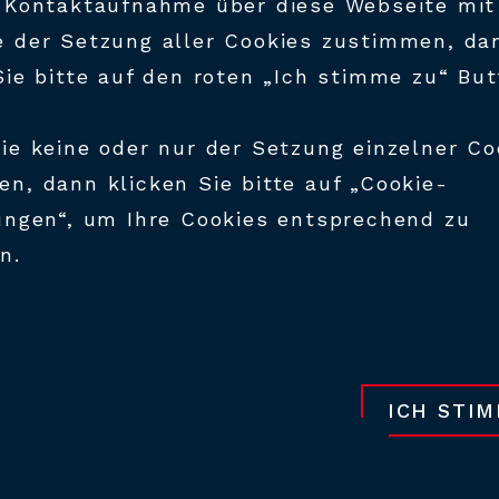
 Kontaktaufnahme über diese Webseite mit
m Kremstal, Bezirk
Valley“ von Österr
 der Setzung aller Cookies zustimmen, da
 in
schlagkräftig viel
Sie bitte auf den roten „Ich stimme zu“ Bu
ist auch internation
Alle unsere Partner
e 2002 in die
ie keine oder nur der Setzung einzelner Co
langjährigen Erfa
r international
n, dann klicken Sie bitte auf „Cookie-
how der gesamten
gbau und
ungen“, um Ihre Cookies entsprechend zu
aufgenommen. Als
n.
ICH STI