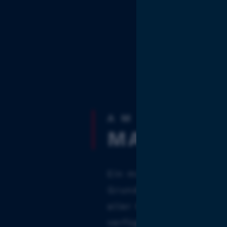
Industr
Angebot
(Kunsts
AM PULS D
MASCHIN
Ein moderner Maschine
Grundlage für die opt
aller Kundenwünsche. 
verfügen über 15 mode