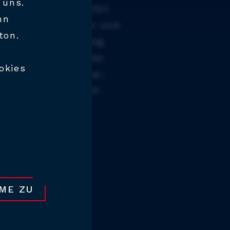
 uns.
eich unterstützt HSC
nn
e Firmen der Region und
tton.
al erfolgreich tätig.
 profitieren von der
okies
hrung und dem Know-
 HAIDLMAIR GROUP.
MME ZU