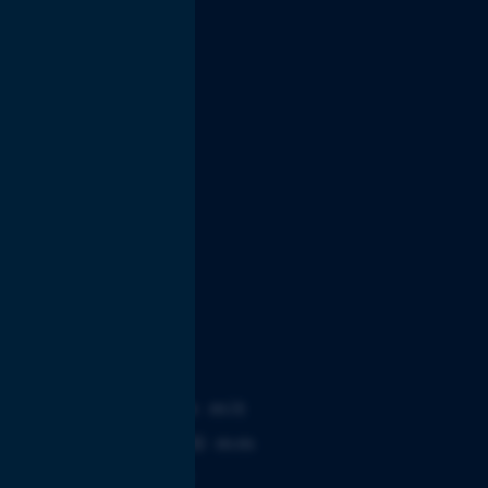
e
ertigung
 stehen Maschinen mit
urchmesser von 310 mm
ge bis 520 mm zur