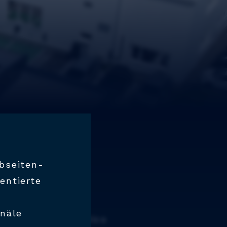
bseiten-
ientierte
anäle
sbetrieb im „Plastics