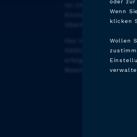
oder zur
ist CNC-Lohnfertiger i
Wenn Sie
Kirchdorf an der Krems
klicken 
Oberösterreich.
Das Unternehmen wurd
Wollen S
HAIDLMAIR GROUP, eine
zustimme
erfolgreichen Werkzeu
Einstell
Maschinenbaugruppe, 
verwalte