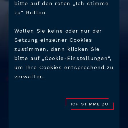
bitte auf den roten „Ich stimme
zu“ Button.
Wollen Sie keine oder nur der
Setzung einzelner Cookies
zustimmen, dann klicken Sie
bitte auf „Cookie-Einstellungen“,
um Ihre Cookies entsprechend zu
verwalten.
BACK
AUSBILDUNG MIT
ZUKUNFT
ICH STIMME ZU
HAIDLMAIR YOUNG
GENERATION