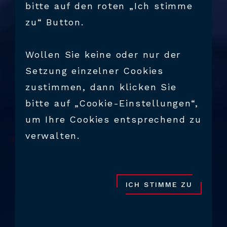
bitte auf den roten „Ich stimme
zu“ Button.
Wollen Sie keine oder nur der
Setzung einzelner Cookies
zustimmen, dann klicken Sie
bitte auf „Cookie-Einstellungen“,
um Ihre Cookies entsprechend zu
verwalten.
BACK
WIR SUCHEN
CNC FRÄSER
WERKZEUGBAUTECHNI
ICH STIMME ZU
KER (M/W/D) (HSC)
Vollzeit Dienststelle (38,5